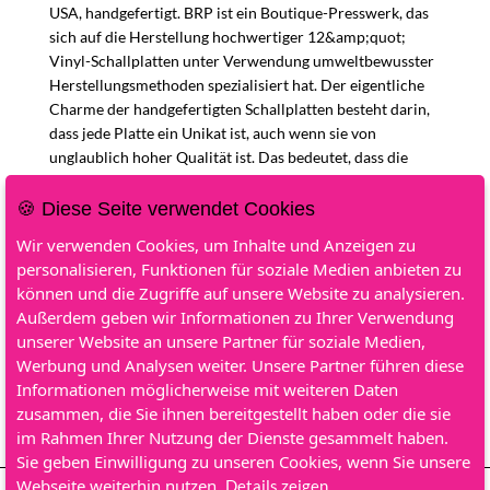
USA
, handgefertigt.
BRP
ist ein Boutique-Presswerk, das
sich auf die Herstellung hochwertiger 12&amp;quot;
Vinyl-Schallplatten unter Verwendung umweltbewusster
Herstellungsmethoden spezialisiert hat. Der eigentliche
Charme der handgefertigten Schallplatten besteht darin,
dass jede Platte ein Unikat ist, auch wenn sie von
unglaublich hoher Qualität ist. Das bedeutet, dass die
Schallplatte, die Sie erhalten, nicht genau so aussehen
wird wie die hier abgebildete, aber das bedeutet auch,
🍪 Diese Seite verwendet Cookies
dass niemand sonst auf der Welt eine Schallplatte
Wir verwenden Cookies, um Inhalte und Anzeigen zu
besitzen wird, die genau wie Ihre aussieht. Diese
personalisieren, Funktionen für soziale Medien anbieten zu
Schallplatte ist also in mehr als einer Hinsicht ein
können und die Zugriffe auf unsere Website zu analysieren.
Kunstwerk. Wir hoffen, dass Sie sie genießen! Wenn Sie
Außerdem geben wir Informationen zu Ihrer Verwendung
diese Schallplatte vorbestellen, sollten Sie wissen, dass die
unserer Website an unsere Partner für soziale Medien,
Schallplatte, die Sie erhalten, nicht genau so aussehen
Werbung und Analysen weiter. Unsere Partner führen diese
wird wie die hier abgebildete, aber es wird eine ungefähre
Informationen möglicherweise mit weiteren Daten
Annäherung sein &amp;ndash; oder etwas noch
zusammen, die Sie ihnen bereitgestellt haben oder die sie
Magischeres!
im Rahmen Ihrer Nutzung der Dienste gesammelt haben.
Sie geben Einwilligung zu unseren Cookies, wenn Sie unsere
Webseite weiterhin nutzen.
Details zeigen