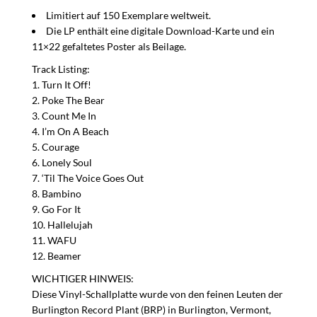
Limitiert auf 150 Exemplare weltweit.
Die LP enthält eine digitale Download-Karte und ein
11×22 gefaltetes Poster als Beilage.
Track Listing:
Turn It Off!
Poke The Bear
Count Me In
I’m On A Beach
Courage
Lonely Soul
‘Til The Voice Goes Out
Bambino
Go For It
Hallelujah
WAFU
Beamer
WICHTIGER
HINWEIS
:
Diese Vinyl-Schallplatte wurde von den feinen Leuten der
Burlington Record Plant (
BRP
) in Burlington, Vermont,