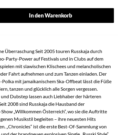
In den Warenkorb
eine Überraschung Seit 2005 touren Russkaja durch
o-Party-Power auf Festivals und in Clubs auf dem
spielen mit slawischen Klischees und melancholischen
eder Fahrt aufnehmen und zum Tanzen einladen. Der
-Polka mit jamaikanischem Ska-Offbeat lässt die Füße
rn, tanzen und glücklich alle Sorgen vergessen.
 und Dubstep lassen auch Liebhaber der härteren
Seit 2008 sind Russkaja die Hausband der
-Show „Willkommen Österreich“, wo sie die Auftritte
genen Musikstil begleiten – ihre neuesten Hits
ren. „Chronicles“ ist die erste Best-Of-Sammlung von
und der brandneuen explosiven Single „Russki Style“.