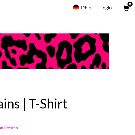
0
DE
Login
ns | T-Shirt
andkosten