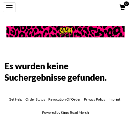
0
FILTER
Toggle
BY
navigation
X
Category:
Gender:
Es wurden keine
Unisex
Suchergebnisse gefunden.
Women
Size:
Get Help
Order Status
Revocation Of Order
Privacy Policy
Imprint
XS
Powered by
Kings Road Merch
S
M