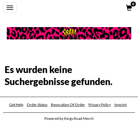
0
FILTER
Toggle
BY
navigation
X
Category:
Gender:
Es wurden keine
Unisex
Suchergebnisse gefunden.
Women
Size:
Get Help
Order Status
Revocation Of Order
Privacy Policy
Imprint
XS
Powered by
Kings Road Merch
S
M