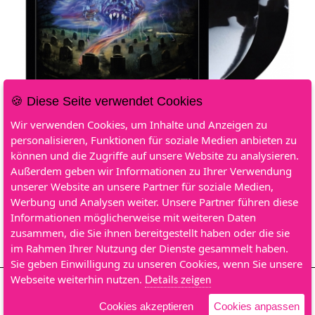
🍪 Diese Seite verwendet Cookies
Wir verwenden Cookies, um Inhalte und Anzeigen zu
personalisieren, Funktionen für soziale Medien anbieten zu
können und die Zugriffe auf unsere Website zu analysieren.
Bloodsucking Zombies From Outer Space
Außerdem geben wir Informationen zu Ihrer Verwendung
Two Decades Of Decay | 2xBlack/White Vinyl
unserer Website an unsere Partner für soziale Medien,
Werbung und Analysen weiter. Unsere Partner führen diese
€34.90
In den Warenkorb
Informationen möglicherweise mit weiteren Daten
zusammen, die Sie ihnen bereitgestellt haben oder die sie
im Rahmen Ihrer Nutzung der Dienste gesammelt haben.
Sie geben Einwilligung zu unseren Cookies, wenn Sie unsere
Webseite weiterhin nutzen.
Details zeigen
Get Help
Order Status
Revocation Of Order
Privacy Policy
Imprint
Cookies akzeptieren
Cookies anpassen