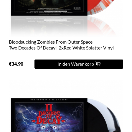
L
XL
2XL
Bloodsucking Zombies From Outer Space
3XL
Two Decades Of Decay | 2xRed White Splatter Vinyl
4XL
€34.90
In den Warenkorb
5XL
On
Sale
Last
Chance
PreOrder