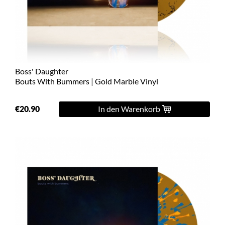
L
XL
2XL
Boss' Daughter
3XL
Bouts With Bummers | Gold Marble Vinyl
4XL
€20.90
In den Warenkorb
5XL
On
Sale
Last
Chance
PreOrder