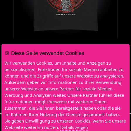
Weitere Informationen
🍪 Diese Seite verwendet Cookies
Wir verwenden Cookies, um Inhalte und Anzeigen zu
Farbe: Schwarz
personalisieren, Funktionen für soziale Medien anbieten zu
Hersteller: Gildan
können und die Zugriffe auf unsere Website zu analysieren.
Produkt: Heavy Cotton
Außerdem geben wir Informationen zu Ihrer Verwendung
Druck: 1-seitig
unserer Website an unsere Partner für soziale Medien,
Textile Bestandteile: 100% Baumwolle
Werbung und Analysen weiter. Unsere Partner führen diese
Geschlecht: Male
Informationen möglicherweise mit weiteren Daten
Sanforisieren: Preshrunk
zusammen, die Sie ihnen bereitgestellt haben oder die sie
im Rahmen Ihrer Nutzung der Dienste gesammelt haben.
Sie geben Einwilligung zu unseren Cookies, wenn Sie unsere
Get Help
Order Status
Revocation Of Order
Privacy Policy
Webseite weiterhin nutzen.
Details zeigen
Imprint