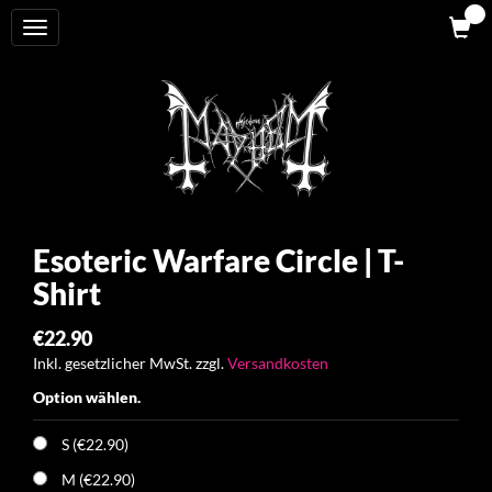
0
Toggle
navigation
Esoteric Warfare Circle | T-
Shirt
€22.90
Inkl. gesetzlicher MwSt. zzgl.
Versandkosten
Option wählen.
S (€22.90)
M (€22.90)